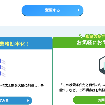
変更する
お気軽
お
に
業務効率化
！
「この検索条件だと何件のリ
ト作成工数を大幅に削減し、事
能？」など、ご不明点はお気
お問
てみる