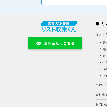
リ
リスト
収
電
メ
企
F
企
料金に
会社概
お問い