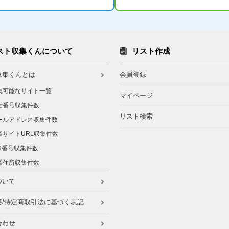
スト収集くんについて
リスト作成
収集くんとは
会員登録
集可能なサイト一覧
マイページ
話番号収集件数
リスト検索
ールアドレス収集件数
業サイトURL収集件数
AX番号収集件数
業住所収集件数
ついて
要/特定商取引法に基づく表記
合わせ