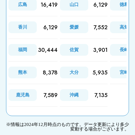
16,419
6,129
広島
山口
徳島
6,129
7,552
香川
愛媛
高知
30,444
3,901
福岡
佐賀
長崎
8,378
5,935
熊本
大分
宮崎
7,589
7,135
鹿児島
沖縄
※情報は2024年12月時点のものです。データ更新により多少
変動する場合がございます。