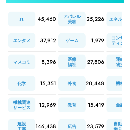
アパレル
45,460
25,226
IT
エネルギ
美容
コンサル
37,912
1,979
エンタメ
ゲーム
ティング
医療
運輸
8,396
27,806
マスコミ
福祉
物流
15,351
20,448
化学
外食
機械
機械関連
12,969
15,419
教育
金融
サービス
建設
自動車
146,438
23,579
広告
工事
乗り物