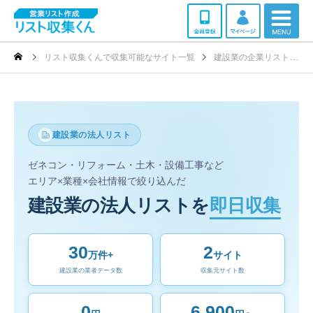
リスト収集くんで収集可能なサイト一覧
建設業の企業リストを激安作成ダウンロード
建設業の法人リスト
ゼネコン・リフォーム・土木・設備工事など
エリア×業種×会社情報で絞り込んだ
建設業の法人リストを
即日収集
30
2
万件+
サイト
建設業の業者データ数
収集元サイト数
0
6,900