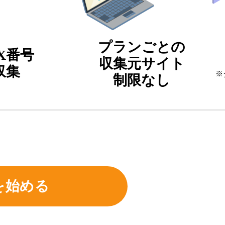
プランごとの
AX番号
収集元サイト
収集
※
制限なし
を始める