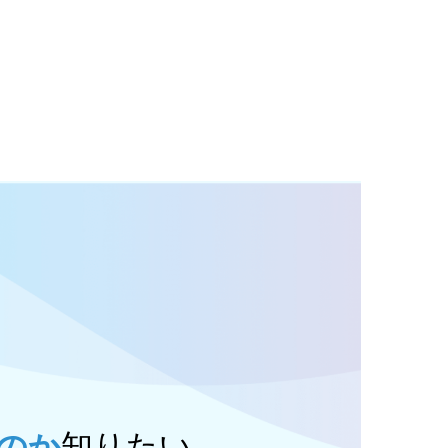
知りたい
のか