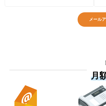
メールア
月