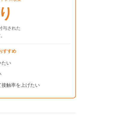
り
付与された
す。
おすすめ
いたい
い
て接触率を上げたい